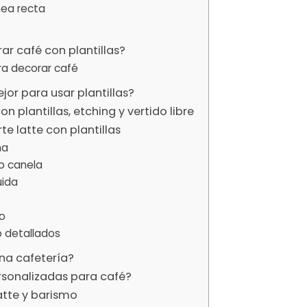
ínea recta
ar café con plantillas?
ra decorar café
or para usar plantillas?
on plantillas, etching y vertido libre
te latte con plantillas
ma
o canela
uida
do
 detallados
una cafetería?
rsonalizadas para café?
atte y barismo