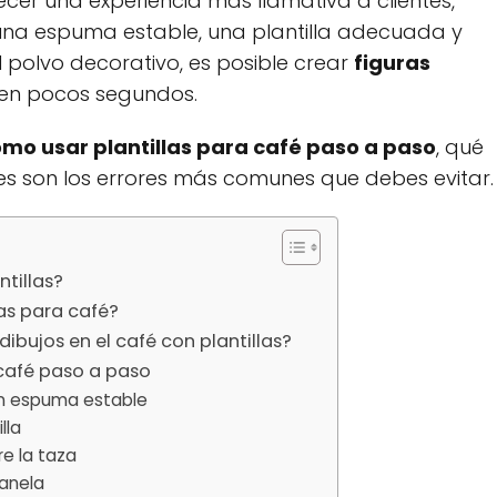
ecer una experiencia más llamativa a clientes,
n una espuma estable, una plantilla adecuada y
 polvo decorativo, es posible crear
figuras
en pocos segundos.
mo usar plantillas para café paso a paso
, qué
les son los errores más comunes que debes evitar.
ntillas?
las para café?
ibujos en el café con plantillas?
café paso a paso
on espuma estable
lla
re la taza
canela