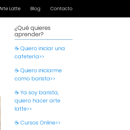
Arte Latte
Blog
Contacto
¿Qué quieres
aprender?
☕️ Quiero iniciar una
cafetería>>
☕️ Quiero iniciarme
como barista>>
☕️ Ya soy barista,
quiero hacer arte
latte>>
☕️ Cursos Online>>